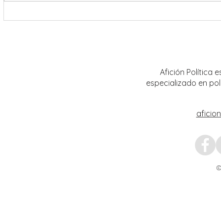
Riden homenaje póstumo al jurista y
Tribun
magistrado en retiro José
realiz
Guadalupe García Baldrán
distrit
Calera
Afición Política
especializado en pol
aficio
©