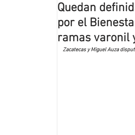
Quedan definida
Mineros LNBP
por el Bienest
ramas varonil 
Zacatecas y Miguel Auza disputa