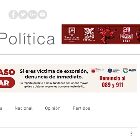
os
Nacional
Opinión
Partidos
es
UAZ
Denuncia
Poder Judicial