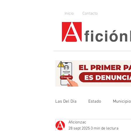
Inicio
Contacto
Las Del Día
Estado
Municipi
Aficionzac
Que no se olvide
Legislador
28 sept 2025
3 min de lectura