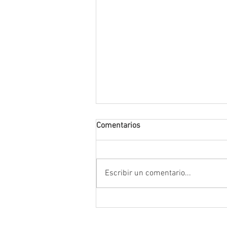
Comentarios
Escribir un comentario...
Encabeza Gobernador David M
Ávila primer Foro por la