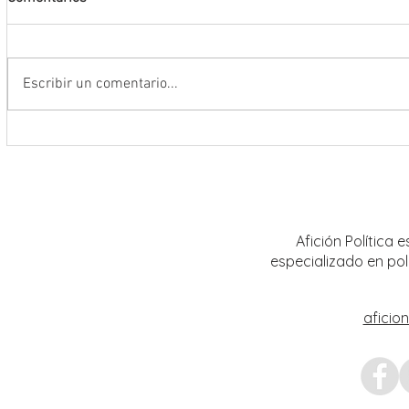
Escribir un comentario...
Anuncia Gobernador David Monreal
Encab
campaña estatal para prevenir y
Ávila 
combatir la extorsión en el campo
Trans
zacatecano
Zacat
Afición Política
especializado en pol
aficio