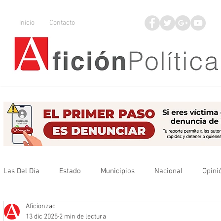
Inicio
Contacto
Las Del Día
Estado
Municipios
Nacional
Opini
Aficionzac
Que no se olvide
Legisladores
UAZ
Denuncia
13 dic 2025
2 min de lectura