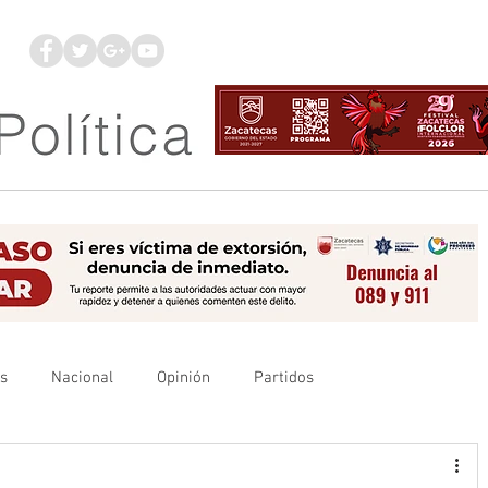
os
Nacional
Opinión
Partidos
es
UAZ
Denuncia
Poder Judicial