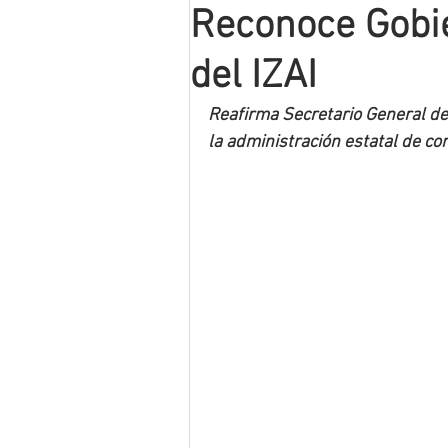
Reconoce Gobie
Mineros LNBP
del IZAI
Reafirma Secretario General d
la administración estatal de c