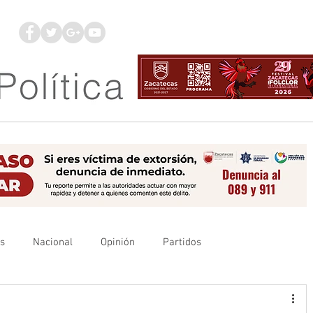
os
Nacional
Opinión
Partidos
es
UAZ
Denuncia
Poder Judicial