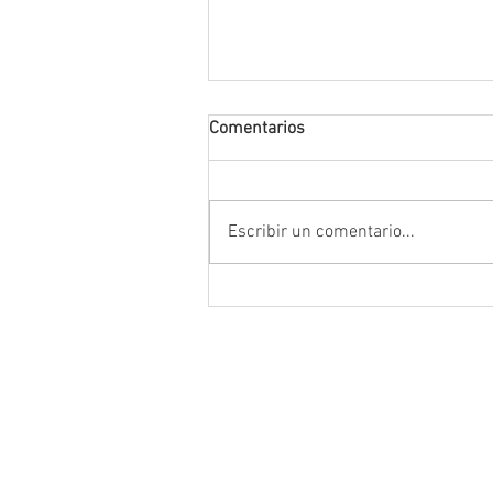
Comentarios
Escribir un comentario...
Encabeza Gobernador David M
Ávila primer Foro por la
Transformación del Campo
Zacatecano