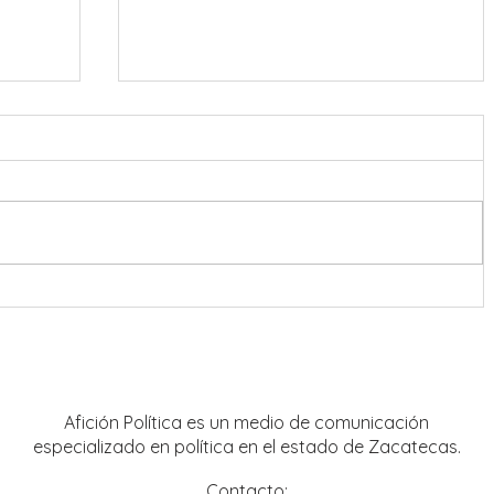
onreal
Refuerzan coordinación en
estrategia de seguridad para Feria
Nacional de Fresnillo
Afición Política es un medio de comunicación
especializado en política en el estado de Zacatecas.
Contacto: