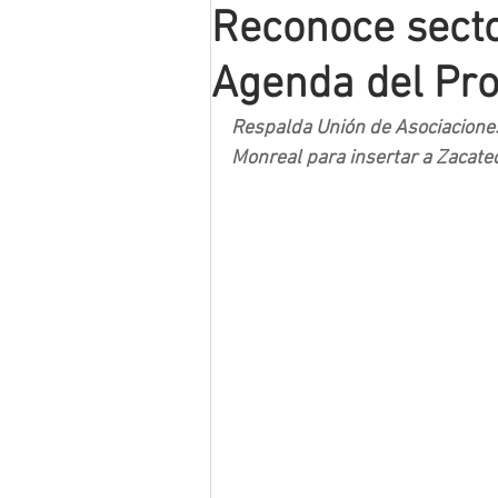
Reconoce secto
Mineros LNBP
Agenda del Pr
Respalda Unión de Asociaciones
Monreal para insertar a Zacate