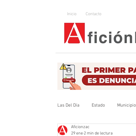
Inicio
Contacto
Las Del Día
Estado
Municipi
Aficionzac
Que no se olvide
Legislador
29 ene
2 min de lectura