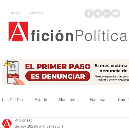
Inicio
Contacto
Las Del Día
Estado
Municipios
Nacional
Opini
Aficionzac
Que no se olvide
Legisladores
UAZ
Denuncia
26 nov 2023
5 min de lectura