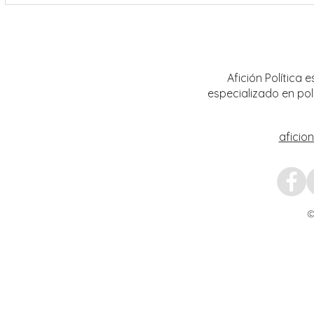
Encabeza Gobernador David Monreal
Refuer
Ávila primer Foro por la
estrat
Transformación del Campo
Nacion
Zacatecano
Afición Política
especializado en pol
aficio
©