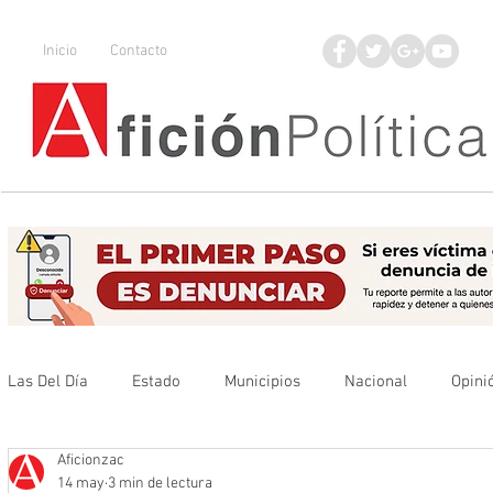
Inicio
Contacto
Las Del Día
Estado
Municipios
Nacional
Opini
Aficionzac
Que no se olvide
Legisladores
UAZ
Denuncia
14 may
3 min de lectura