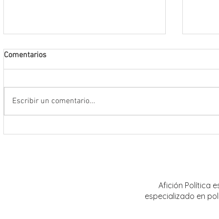
Comentarios
Escribir un comentario...
Encabeza Gobernador David Monreal
Refuer
Ávila primer Foro por la
estrat
Transformación del Campo
Nacion
Zacatecano
Afición Política
especializado en pol