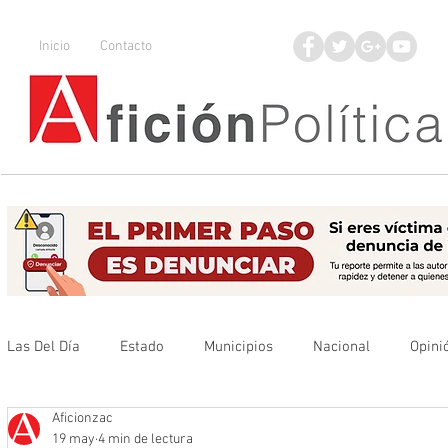
Inicio
Contacto
Las Del Día
Estado
Municipios
Nacional
Opini
Aficionzac
Que no se olvide
Legisladores
UAZ
Denuncia
19 may
4 min de lectura