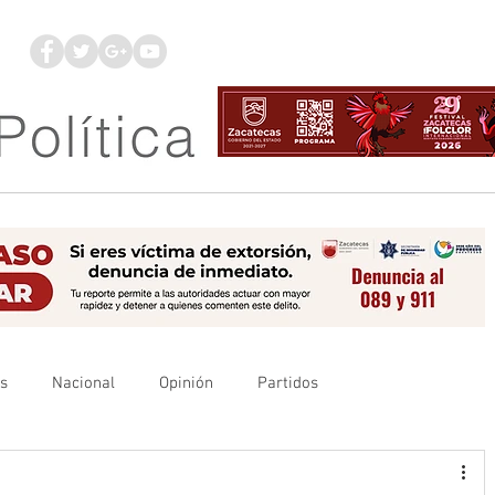
os
Nacional
Opinión
Partidos
es
UAZ
Denuncia
Poder Judicial