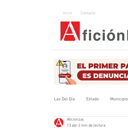
Inicio
Contacto
Las Del Día
Estado
Municipi
Aficionzac
Que no se olvide
Legislador
13 abr
2 min de lectura