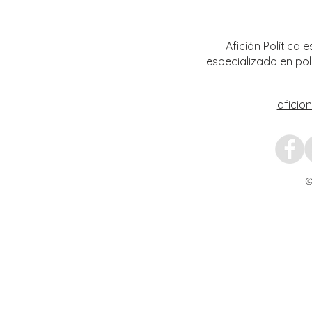
Transformación del Campo
Nacion
Zacatecano
Afición Política
especializado en pol
aficio
©