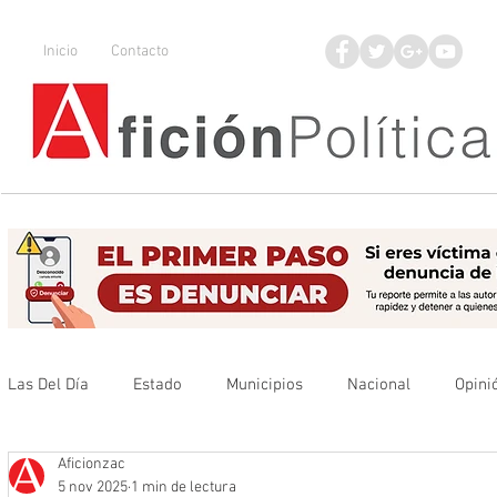
Inicio
Contacto
Las Del Día
Estado
Municipios
Nacional
Opini
Aficionzac
Que no se olvide
Legisladores
UAZ
Denuncia
5 nov 2025
1 min de lectura