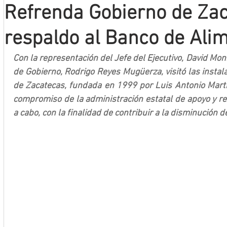
Refrenda Gobierno de Za
Mineros LNBP
respaldo al Banco de Ali
Con la representación del Jefe del Ejecutivo, David Monr
de Gobierno, Rodrigo Reyes Mugüerza, visitó las instal
de Zacatecas, fundada en 1999 por Luis Antonio Martín
compromiso de la administración estatal de apoyo y res
a cabo, con la finalidad de contribuir a la disminución d