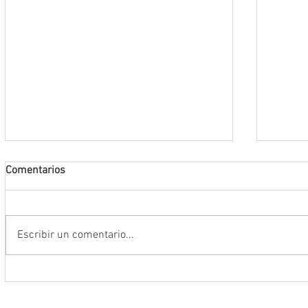
Comentarios
Escribir un comentario...
Encabeza Gobernador David Monreal
Refuer
Ávila primer Foro por la
estrat