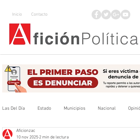
Inicio
Contacto
Las Del Día
Estado
Municipios
Nacional
Opini
Aficionzac
Que no se olvide
Legisladores
UAZ
Denuncia
10 nov 2025
2 min de lectura