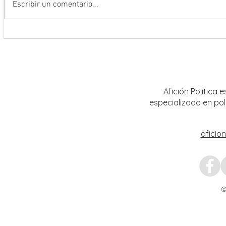
Escribir un comentario...
Abre INE convocatoria para ingresar
Realiz
al Servicio Profesional Electoral en
sobre 
plazas de Institutos Electorales
mujere
Estatales
Afición Política
especializado en pol
aficio
©