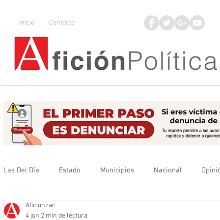
Inicio
Contacto
Las Del Día
Estado
Municipios
Nacional
Opini
Aficionzac
Que no se olvide
Legisladores
UAZ
Denuncia
4 jun
2 min de lectura