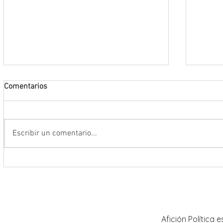
Comentarios
Escribir un comentario...
Da inicio el Festival Cultural y
Destac
Artístico de Guadalupe 2026
locale
Artíst
Afición Política