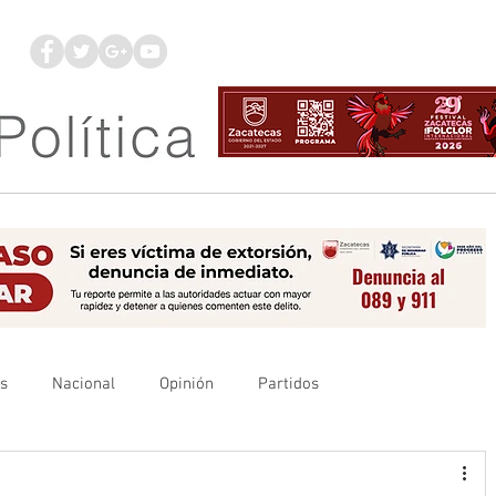
os
Nacional
Opinión
Partidos
es
UAZ
Denuncia
Poder Judicial