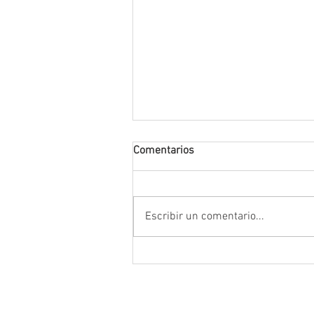
Comentarios
Escribir un comentario...
Anuncia Gobernador David Mo
campaña estatal para prevenir
combatir la extorsión en el ca