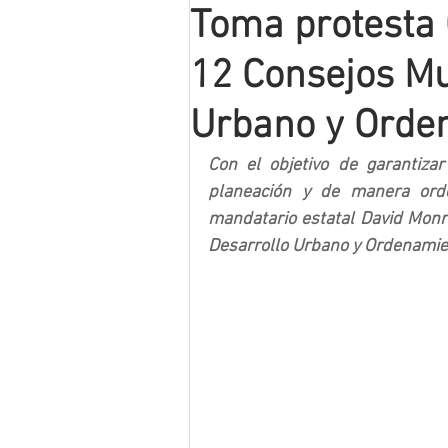
Toma protesta 
Mineros LNBP
12 Consejos Mu
Urbano y Orden
Con el objetivo de garantiza
planeación y de manera orde
mandatario estatal David Monre
Desarrollo Urbano y Ordenamient