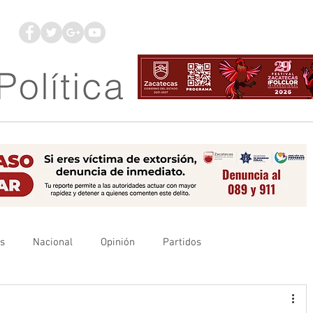
os
Nacional
Opinión
Partidos
es
UAZ
Denuncia
Poder Judicial