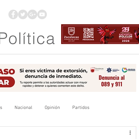
os
Nacional
Opinión
Partidos
es
UAZ
Denuncia
Poder Judicial