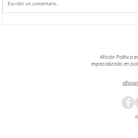
Escribir un comentario...
La FENALIZ 2026 homenajeará al
UAZ im
narrador y dramaturgo universitario
curric
Alberto Huerta
Afición Política
especializado en pol
aficio
©