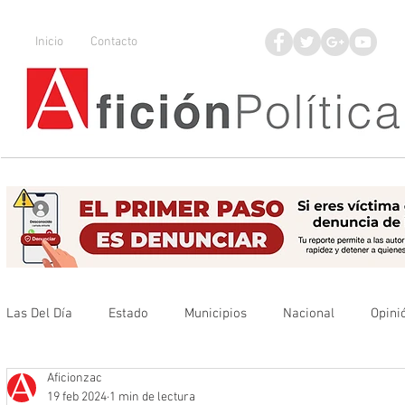
Inicio
Contacto
Las Del Día
Estado
Municipios
Nacional
Opini
Aficionzac
Que no se olvide
Legisladores
UAZ
Denuncia
19 feb 2024
1 min de lectura