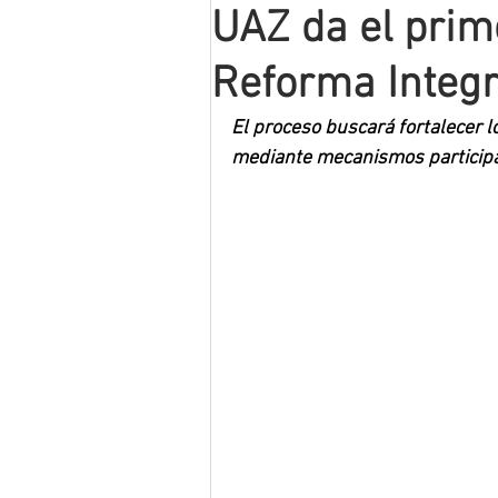
UAZ da el prim
Mineros LNBP
Reforma Integr
El proceso buscará fortalecer l
mediante mecanismos participa