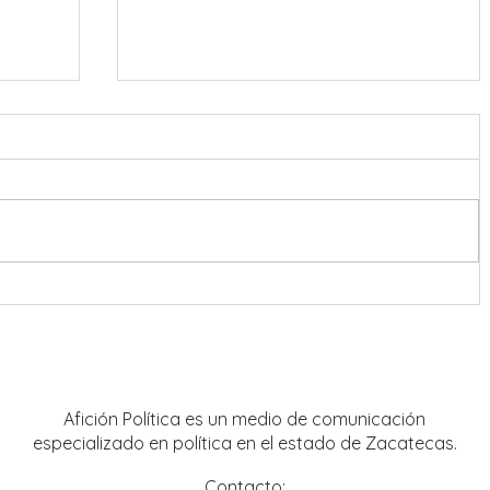
 al
UAZ impulsa la actualización
itario
curricular con curso taller de UDIS
Afición Política es un medio de comunicación
especializado en política en el estado de Zacatecas.
Contacto: