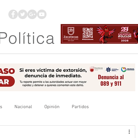
os
Nacional
Opinión
Partidos
es
UAZ
Denuncia
Poder Judicial