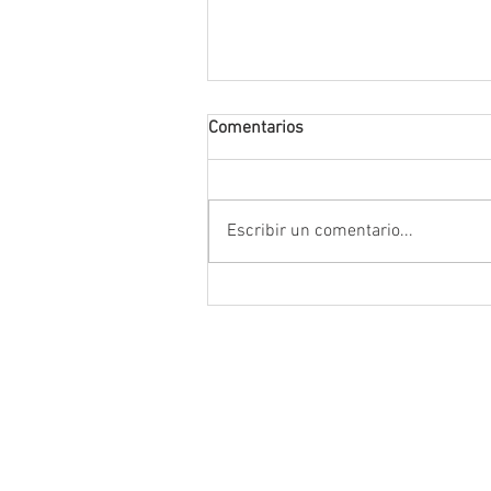
Comentarios
Escribir un comentario...
La FENALIZ 2026 homenajeará
narrador y dramaturgo univers
Alberto Huerta