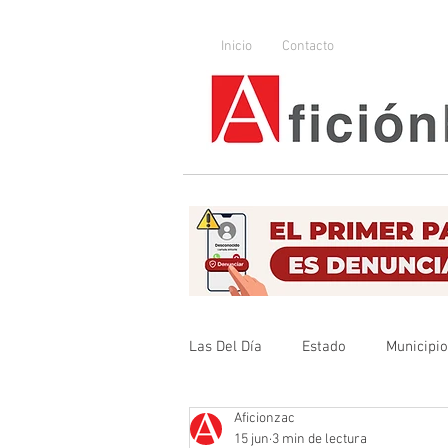
Inicio
Contacto
Las Del Día
Estado
Municipi
Aficionzac
Que no se olvide
Legislador
15 jun
3 min de lectura