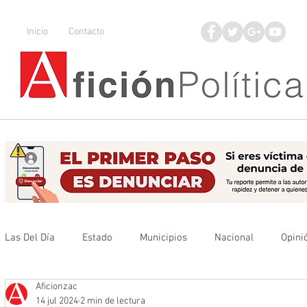
Inicio
Contacto
Las Del Día
Estado
Municipios
Nacional
Opini
Aficionzac
Que no se olvide
Legisladores
UAZ
Denuncia
14 jul 2024
2 min de lectura