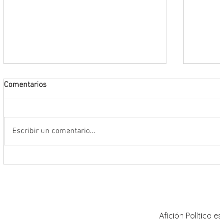
Comentarios
Escribir un comentario...
Se suma Gobernador David Monreal
Fortal
a la Jornada Nacional de
al sec
Reforestación 2026; siembran más
con la
de 18 mil árboles en Zacatecas
Afición Política