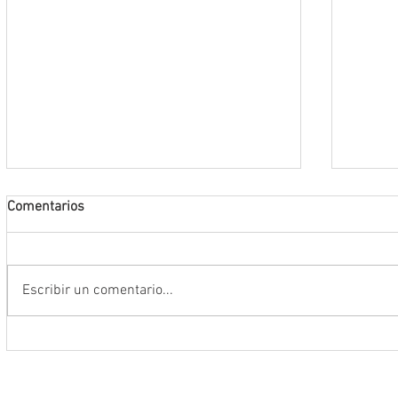
Comentarios
Escribir un comentario...
Encabeza Gobernador David Monreal
Refuer
Ávila primer Foro por la
estrat