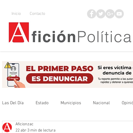
Inicio
Contacto
Las Del Día
Estado
Municipios
Nacional
Opini
Aficionzac
Que no se olvide
Legisladores
UAZ
Denuncia
22 abr
3 min de lectura