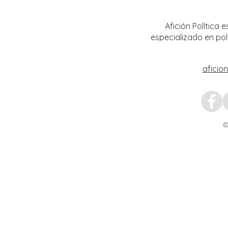
Transformación del Campo
Nacion
Zacatecano
Afición Política
especializado en pol
aficio
©