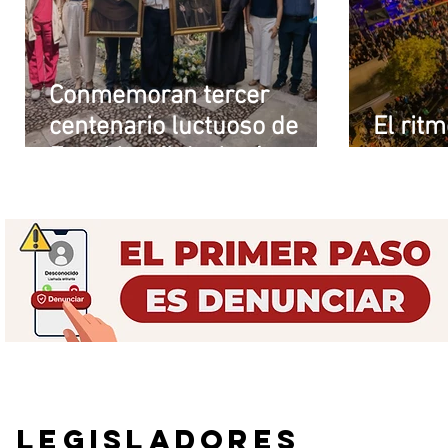
Conmemoran tercer
centenario luctuoso de
El rit
Fray Margil de Jesús
puso a
LEGISLADORES