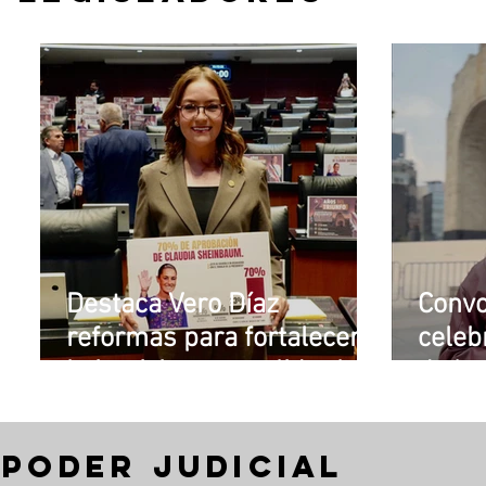
Destaca Vero Díaz
Convo
reformas para fortalecer
celeb
la justicia y consolidar las
de la
instituciones
Trans
democráticas
de A
PODER JUDICIAL