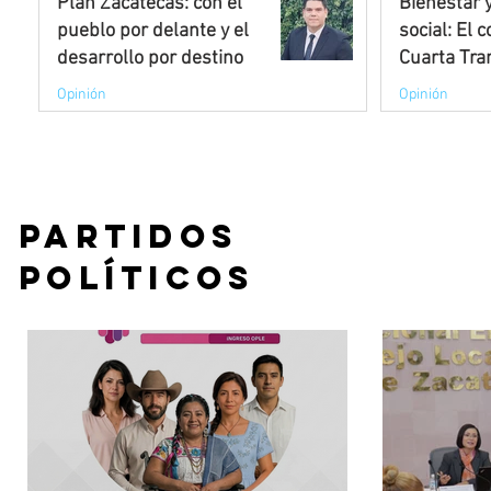
Plan Zacatecas: con el
Bienestar y
Sonora de 33 mil
viviendas
pueblo por delante y el
social: El 
escrituras, mien
desarrollo por destino
Cuarta Tra
de 18 mil a 75 m
escrituras: Seda
Opinión
Opinión
la Jefa del Ejec
Aficionzac
Aficion
viviendas en 8 e
8 jul 2025
30 mar 
León, Veracruz, 
Chiapas, Qu
Partidos
Políticos