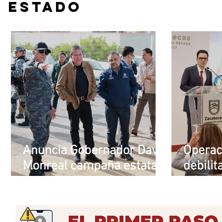
Estado
Anuncia Gobernador David
Operaci
Monreal campaña estatal
debilit
para prevenir y combatir
crimina
la extorsión en el campo
de ben
zacatecano
invest