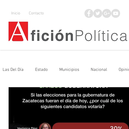
Inicio
Contacto
Las Del Día
Estado
Municipios
Nacional
Opini
UAZ
Denuncia
Poder Judicial
Mineros LNBP