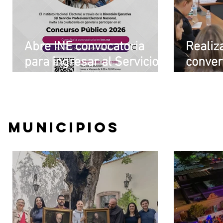
Abre INE convocatoria
Realiz
para ingresar al Servicio
conver
Profesional Electoral en
violenc
plazas de Institutos
las mu
Electorales Estatales
géner
Municipios