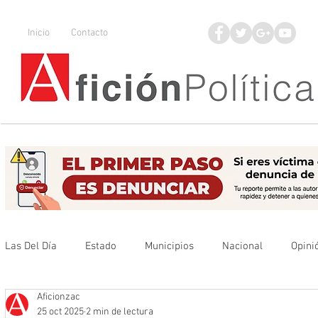
Inicio
Contacto
Las Del Día
Estado
Municipios
Nacional
Opini
Aficionzac
Que no se olvide
Legisladores
UAZ
Denuncia
25 oct 2025
2 min de lectura