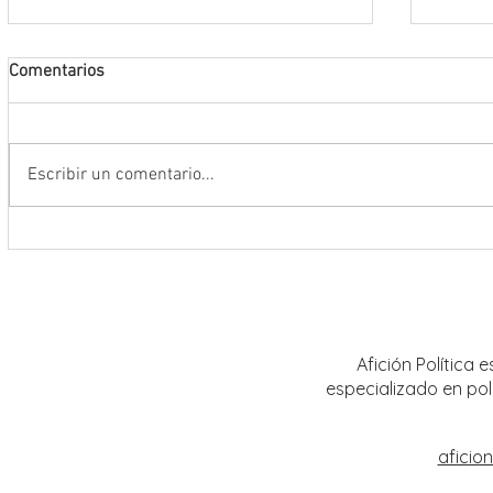
Comentarios
Escribir un comentario...
Riden homenaje póstumo al jurista y
Tribun
magistrado en retiro José
realiz
Guadalupe García Baldrán
distrit
Calera
Afición Política
especializado en pol
aficio