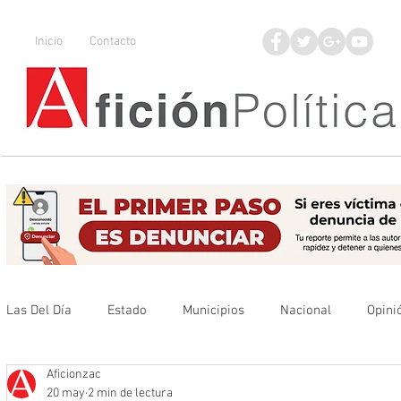
Inicio
Contacto
Las Del Día
Estado
Municipios
Nacional
Opini
Aficionzac
Que no se olvide
Legisladores
UAZ
Denuncia
20 may
2 min de lectura