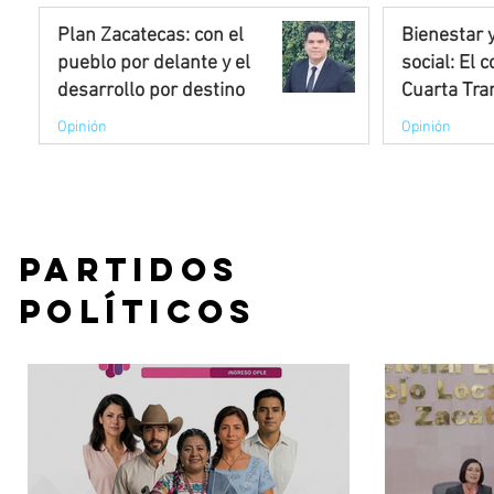
de 1.8 mi
sexenal de vivi
Plan Zacatecas: con el
Bienestar y
Sonora de 33 mil
viviendas
pueblo por delante y el
social: El 
escrituras, mien
desarrollo por destino
Cuarta Tra
de 18 mil a 75 m
escrituras: Seda
Opinión
Opinión
la Jefa del Ejec
Aficionzac
Aficion
viviendas en 8 e
8 jul 2025
30 mar 
León, Veracruz, 
Chiapas, Qu
Partidos
Políticos