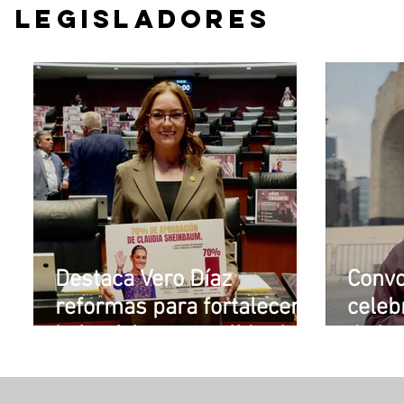
LEGISLADORES
Destaca Vero Díaz
Convo
reformas para fortalecer
celeb
la justicia y consolidar las
de la
instituciones
Trans
democráticas
de A