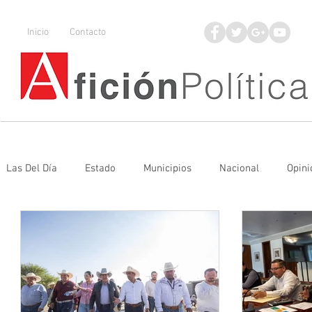
Inicio
Contacto
Las Del Día
Estado
Municipios
Nacional
Opini
Denuncia
Poder Judicial
Mineros LNBP