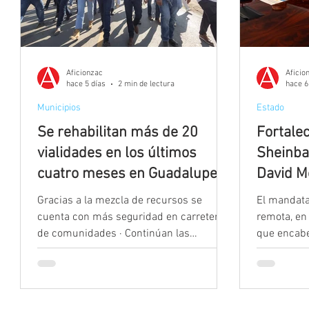
Aficionzac
Aficio
hace 5 días
2 min de lectura
hace 6
Municipios
Estado
Se rehabilitan más de 20
Fortale
vialidades en los últimos
Sheinba
cuatro meses en Guadalupe:
David M
Pepe Saldívar
para fo
Gracias a la mezcla de recursos se
El mandatar
salud e
cuenta con más seguridad en carreteras
remota, en
de comunidades · Continúan las
que encabe
cuadrillas de bacheo Con la entrega
Sheinbaum 
encabezada por el Gobernador David
julio de 20
Monreal de la carretera de Tacoaleche a
fortalecer 
Casa Blanca, en total se han rehabilitado
las y los z