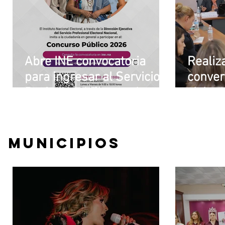
Abre INE convocatoria
Realiz
para ingresar al Servicio
conver
Profesional Electoral en
violenc
plazas de Institutos
las mu
Electorales Estatales
géner
Municipios