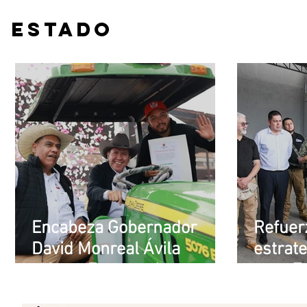
Estado
Encabeza Gobernador
Refuer
David Monreal Ávila
estrat
primer Foro por la
para F
Transformación del
Fresnil