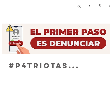
más de 20 vialidades en el municipio de
David Monr
5
Guadalupe, durante los últimos cuatro
virtual con
meses, así lo informó el Presidente
Sheinbaum 
Municipal Pepe Saldívar. El edil aseguró
continuar 
que gracias a la mezcla de recursos y a
dignificar 
la buena coordinación con e
servicios d
#P4TRIOTAS...