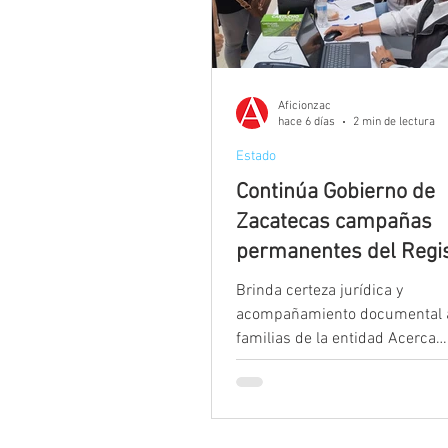
Aficionzac
hace 6 días
2 min de lectura
Estado
Continúa Gobierno de
Zacatecas campañas
permanentes del Regi
Civil de apoyo a familia
Brinda certeza jurídica y
municipios
acompañamiento documental a
familias de la entidad Acerca
Coordinación General Jurídica
registrales a la ciudadanía de
gratuita Zacatecas, Zac., 31 de 
2026.- Como parte de la Agend