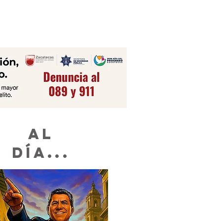
 Organismos Públicos Locales y cuyo
istro será en el periodo del siete al 14
agosto del presente año. El total de
antes es de 176 plazas en funciones
cutivas y técnicas en 28 entidades
AL
DÍA...