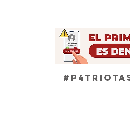
Progreso, impulsada por el Go
David Monreal Ávila, se manti
activas las campañas permane
Registro Civil, dirigidas a brin
jurídica y acompañamiento d
a las familias de la entidad. 
Ávalos Arell
#P4TRIOTAS