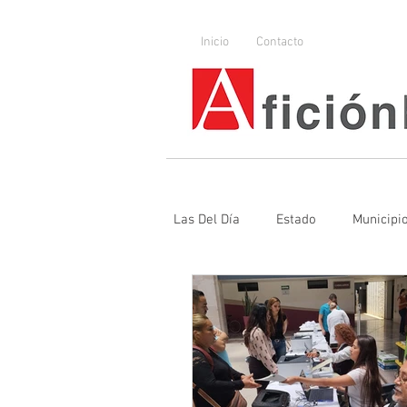
Inicio
Contacto
Las Del Día
Estado
Municipi
Denuncia
Poder Judicial